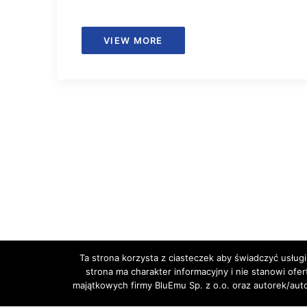
VIEW MORE
Ta strona korzysta z ciasteczek aby świadczyć usługi
strona ma charakter informacyjny i nie stanowi ofe
majątkowych firmy BluEmu Sp. z o.o. oraz autorek/au