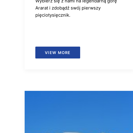
Wybierz się z nami na legendarną górę
Ararat i zdobądź swój pierwszy
pięciotysięcznik.
VIEW MORE