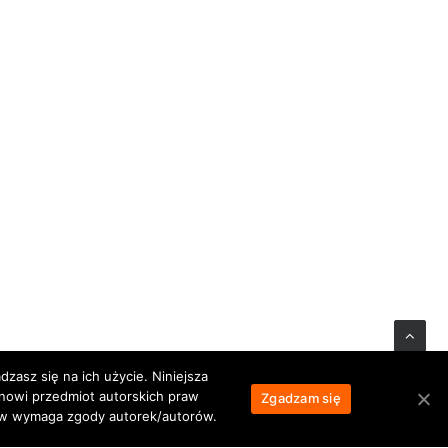
zasz się na ich użycie. Niniejsza
anowi przedmiot autorskich praw
Zgadzam się
łów wymaga zgody autorek/autorów.