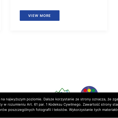
VIEW MORE
Partnerzy:
 na najwyższym poziomie. Dalsze korzystanie ze strony oznacza, że zgad
rty w rozumieniu Art. 61 par. 1 Kodeksu Cywilnego. Zawartość strony st
torów poszczególnych fotografii i tekstów. Wykorzystanie tych materia