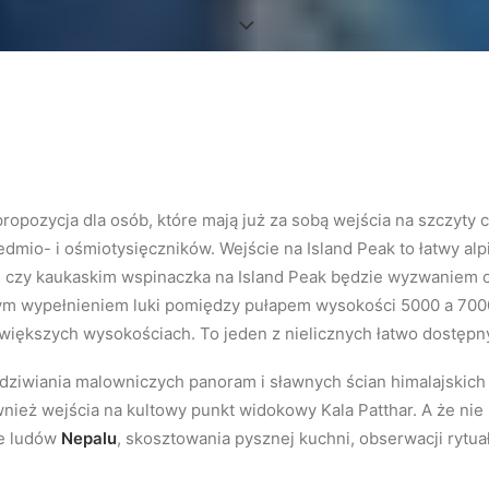
ropozycja dla osób, które mają już za sobą wejścia na szczyty c
iedmio- i ośmiotysięczników. Wejście na Island Peak to łatwy alp
m czy kaukaskim wspinaczka na Island Peak będzie wyzwaniem 
lnym wypełnieniem luki pomiędzy pułapem wysokości 5000 a 7000
ększych wysokościach. To jeden z nielicznych łatwo dostępnyc
dziwiania malowniczych panoram i sławnych ścian himalajskich
ównież wejścia na kultowy punkt widokowy Kala Patthar. A że nie
ze ludów
Nepalu
, skosztowania pysznej kuchni, obserwacji rytua