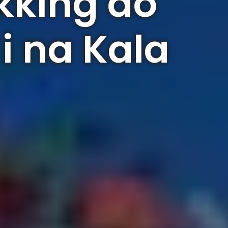
ekking do
i na Kala