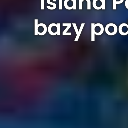
Island P
bazy pod