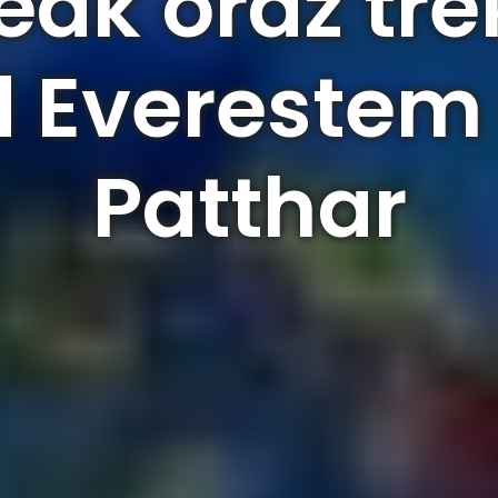
eak oraz tr
 Everestem 
Patthar