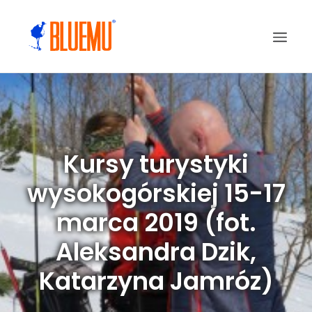
Kursy turystyki
wysokogórskiej 15-17
marca 2019 (fot.
Aleksandra Dzik,
Katarzyna Jamróz)