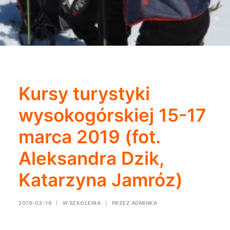
Kursy turystyki
wysokogórskiej 15-17
marca 2019 (fot.
Aleksandra Dzik,
Katarzyna Jamróz)
2019-03-19
|
W
SZKOLENIA
|
PRZEZ
ADMINKA