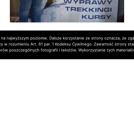
 na najwyższym poziomie. Dalsze korzystanie ze strony oznacza, że zgad
rty w rozumieniu Art. 61 par. 1 Kodeksu Cywilnego. Zawartość strony st
torów poszczególnych fotografii i tekstów. Wykorzystanie tych materia