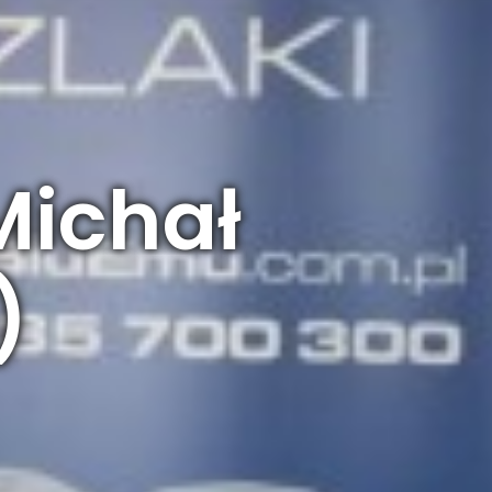
Michał
)