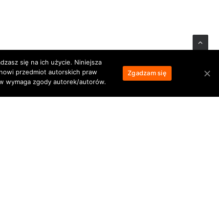
zasz się na ich użycie. Niniejsza
anowi przedmiot autorskich praw
Zgadzam się
łów wymaga zgody autorek/autorów.
NASTĘPNY