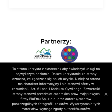
Partnerzy:
Ta strona korzysta z ciasteczek aby świadczyć usługi na
najwyższym poziomie. Dalsze korzystanie ze strony
oznacza, że zgadzasz się na ich użycie. Niniejsza strona
ma charakter informacyjny i nie stanowi oferty w
rozumieniu Art. 61 par. 1 Kodeksu Cywilnego. Zawartość
© 2020 BluEmu sp. z o.o. Wszelkie prawa zastrzeżone
strony stanowi przedmiot autorskich praw majątkowych
firmy BluEmu Sp. z o.o. oraz autorek/autorów
poszczególnych fotografii i tekstów. Wykorzystanie tych
materiałów wymaga zgody autorek/autorów.