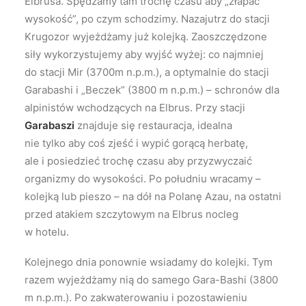
Elbrusa. Spędzamy tam trochę czasu aby „złapać
wysokość”, po czym schodzimy. Nazajutrz do stacji
Krugozor wyjeżdżamy już kolejką. Zaoszczędzone
siły wykorzystujemy aby wyjść wyżej: co najmniej
do stacji Mir (3700m n.p.m.), a optymalnie do stacji
Garabashi i „Beczek” (3800 m n.p.m.) – schronów dla
alpinistów wchodzących na Elbrus. Przy stacji
Garabaszi
znajduje się restauracja, idealna
nie tylko aby coś zjeść i wypić gorącą herbatę,
ale i posiedzieć trochę czasu aby przyzwyczaić
organizmy do wysokości. Po południu wracamy –
kolejką lub pieszo – na dół na Polanę Azau, na ostatni
przed atakiem szczytowym na Elbrus nocleg
w hotelu.
Kolejnego dnia ponownie wsiadamy do kolejki. Tym
razem wyjeżdżamy nią do samego Gara-Bashi (3800
m n.p.m.). Po zakwaterowaniu i pozostawieniu