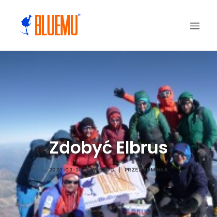
Zdobyć Elbrus
2020-03-30
|
W
BLOG
|
PRZEZ
ADMINKA