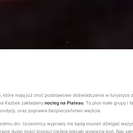
b, które mają już choć podstawowe doświadczenie w turystyce z
 na Kazbek zakładamy
nocleg na Plateau
. To plus małe grupy i
kondycji, oraz poprawia bezpieczeństwo wejścia.
edmiu dni. Uczestnicy wyprawy nie będą musieli dźwigać wszys
 razie dużej ilości śniegu) ciężkie plecaki wywiezie koń. Nas 