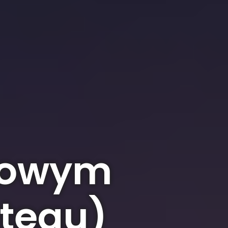
kowym
ateau)