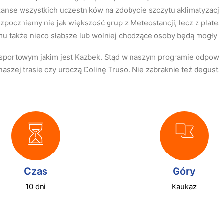
nse wszystkich uczestników na zdobycie szczytu aklimatyzacj
ozpoczniemy nie jak większość grup z Meteostancji, lecz z plat
mu także nieco słabsze lub wolniej chodzące osoby będą mogły
u sportowym jakim jest Kazbek. Stąd w naszym programie odpow
naszej trasie czy uroczą Dolinę Truso. Nie zabraknie też degust
Czas
Góry
10 dni
Kaukaz