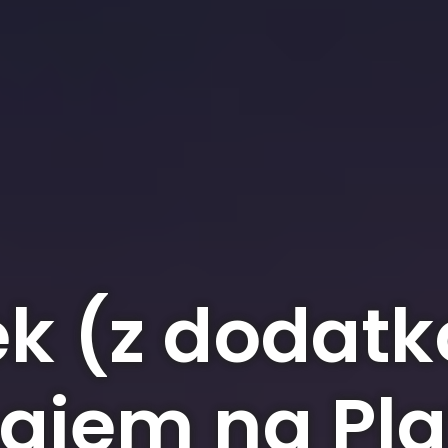
ek (z dodat
giem na Pl