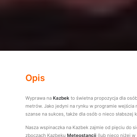
Opis
Wyprawa na
Kazbek
to świetna propozycja dla osó
metrów. Jako jedyni na rynku w programie wejścia
szanse na sukces, także dla osób o nieco słabszej 
Nasza wspinaczka na Kazbek zajmie od pięciu do si
zboczach Kazbeku
Meteostancji
(lub nieco niżej w