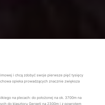
imowej i chcą zdobyć swoje pierwsze pięć tysięcy
 fachowa opieka prowadzących znacznie zwiększa
tkiego na plecach: do położonej na ok. 3700m na
samych do klasztoru Gergeti na 2300m i z powrotem