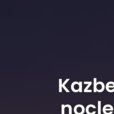
Kazb
nocle