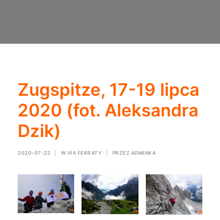
Zugspitze, 17-19 lipca
2020 (fot. Aleksandra
Dzik)
2020-07-22
|
W
VIA FERRATY
|
PRZEZ
ADMINKA