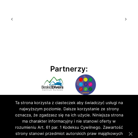
Partnerzy:
Ta strona korzysta z ciasteczek aby świadczyć usługi na
najwyższym poziomie. Dalsze korzystanie ze strony
oznacza, że zgadzasz się na ich użycie. Niniejsza strona
ma charakter informacyjny i nie stanowi oferty w
rozumieniu Art. 61 par. 1 Kodeksu Cywilnego. Zawartość
© 2020 BluEmu sp. z o.o. Wszelkie prawa zastrzeżone
strony stanowi przedmiot autorskich praw majątkowych