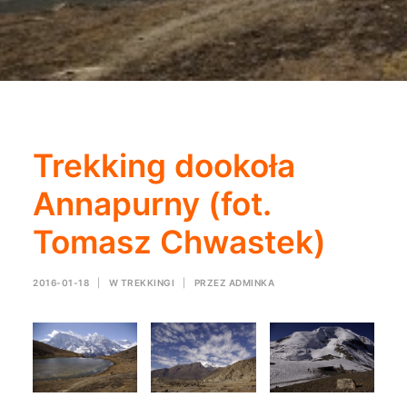
Trekking dookoła
Annapurny (fot.
Tomasz Chwastek)
2016-01-18
|
W
TREKKINGI
|
PRZEZ
ADMINKA