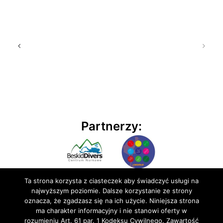
Partnerzy:
Ta strona korzysta z ciasteczek aby świadczyć usługi na
najwyższym poziomie. Dalsze korzystanie ze strony
oznacza, że zgadzasz się na ich użycie. Niniejsza strona
ma charakter informacyjny i nie stanowi oferty w
rozumieniu Art. 61 par. 1 Kodeksu Cywilnego. Zawartość