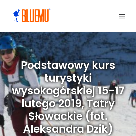
Podstawowy kurs
turystyki
wysokogórskiej 15-17
lutego 2019, Tatry
Słowackie (fot.
Aleksandra Dzik)