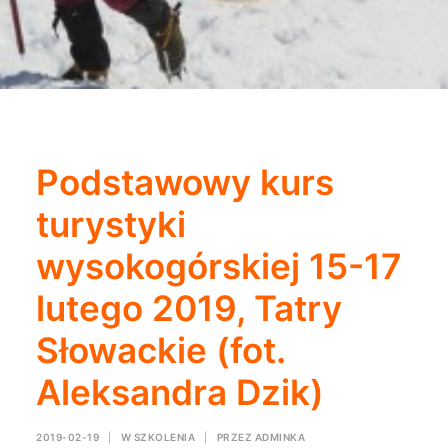
Podstawowy kurs
turystyki
wysokogórskiej 15-17
lutego 2019, Tatry
Słowackie (fot.
Aleksandra Dzik)
2019-02-19
|
W
SZKOLENIA
|
PRZEZ
ADMINKA