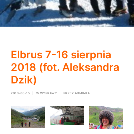
Elbrus 7-16 sierpnia
2018 (fot. Aleksandra
Dzik)
2018-08-15
|
W
WYPRAWY
|
PRZEZ
ADMINKA