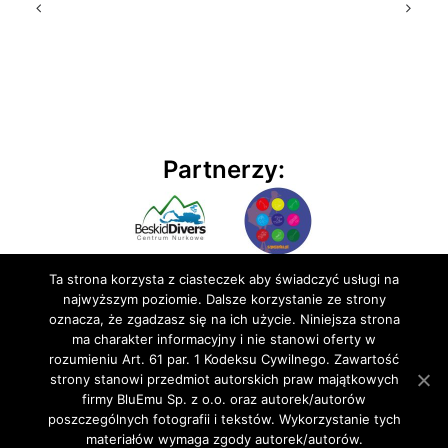
Partnerzy:
Ta strona korzysta z ciasteczek aby świadczyć usługi na
najwyższym poziomie. Dalsze korzystanie ze strony
oznacza, że zgadzasz się na ich użycie. Niniejsza strona
ma charakter informacyjny i nie stanowi oferty w
rozumieniu Art. 61 par. 1 Kodeksu Cywilnego. Zawartość
© 2020 BluEmu sp. z o.o. Wszelkie prawa zastrzeżone
strony stanowi przedmiot autorskich praw majątkowych
firmy BluEmu Sp. z o.o. oraz autorek/autorów
poszczególnych fotografii i tekstów. Wykorzystanie tych
materiałów wymaga zgody autorek/autorów.