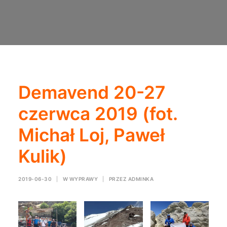
Demavend 20-27
czerwca 2019 (fot.
Michał Loj, Paweł
Kulik)
2019-06-30
|
W
WYPRAWY
|
PRZEZ
ADMINKA