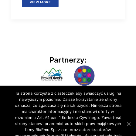
VIEW MORE
Partnerzy:
Ta strona korzysta z ciasteczek aby świadczyć usługi na
najwyższym poziomie. Dalsze korzystanie ze strony
oznacza, że zgadzasz się na ich użycie. Niniejsza strona
ma charakter informacyjny i nie stanowi oferty w
rozumieniu Art. 61 par. 1 Kodeksu Cywilnego. Zawartość
© 2020 BluEmu sp. z o.o. Wszelkie prawa zastrzeżone
strony stanowi przedmiot autorskich praw majątkowych
firmy BluEmu Sp. z o.o. oraz autorek/autorów
poszczególnych fotografii i tekstów. Wykorzystanie tych