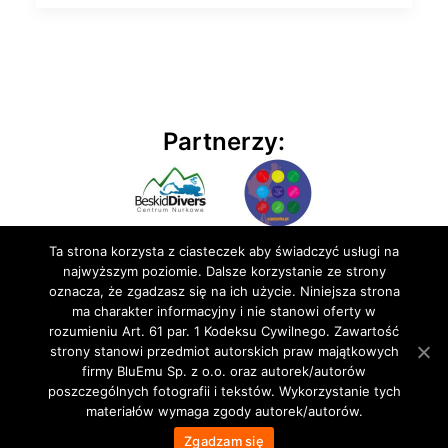
Partnerzy:
Ta strona korzysta z ciasteczek aby świadczyć usługi na
najwyższym poziomie. Dalsze korzystanie ze strony
oznacza, że zgadzasz się na ich użycie. Niniejsza strona
ma charakter informacyjny i nie stanowi oferty w
rozumieniu Art. 61 par. 1 Kodeksu Cywilnego. Zawartość
© 2020 BluEmu sp. z o.o. Wszelkie prawa zastrzeżone
strony stanowi przedmiot autorskich praw majątkowych
firmy BluEmu Sp. z o.o. oraz autorek/autorów
poszczególnych fotografii i tekstów. Wykorzystanie tych
materiałów wymaga zgody autorek/autorów.
Zgadzam się